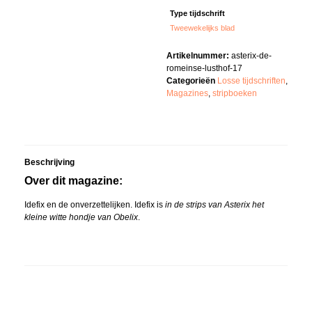
Type tijdschrift
Tweewekelijks blad
Artikelnummer:
asterix-de-
romeinse-lusthof-17
Categorieën
Losse tijdschriften
,
Magazines
,
stripboeken
Beschrijving
Over dit magazine:
Idefix en de onverzettelijken. Idefix is
in de strips van Asterix het
kleine witte hondje van Obelix
.