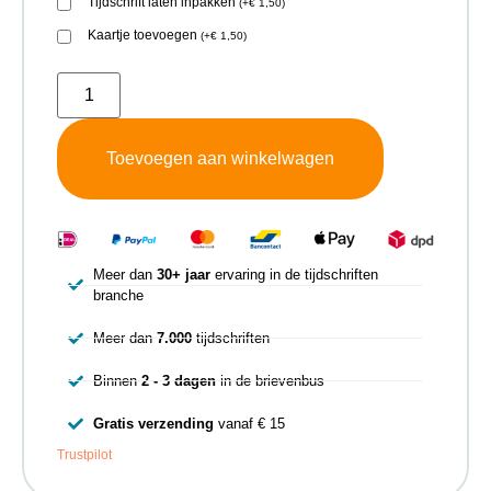
Tijdschrift laten inpakken
(
+
€
1,50
)
Kaartje toevoegen
(
+
€
1,50
)
Toevoegen aan winkelwagen
Meer dan
30+ jaar
ervaring in de tijdschriften
branche
Meer dan
7.000
tijdschriften
Binnen
2 - 3 dagen
in de brievenbus
Gratis verzending
vanaf € 15
Trustpilot