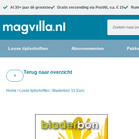
Al 30+ jaar dé grootste​
Gratis verzending via PostNL v.a. € 15
Ruim
Losse tijdschriften
Abonnementen
Pakke
Terug naar overzicht
Home
/
Losse tijdschriften
/ Bladerbon 15 Euro