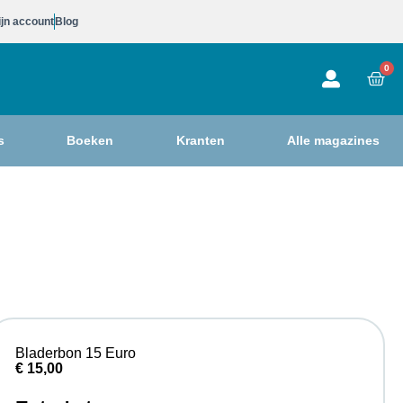
jn account
Blog
0
s
Boeken
Kranten
Alle magazines
Bladerbon 15 Euro
€
15,00