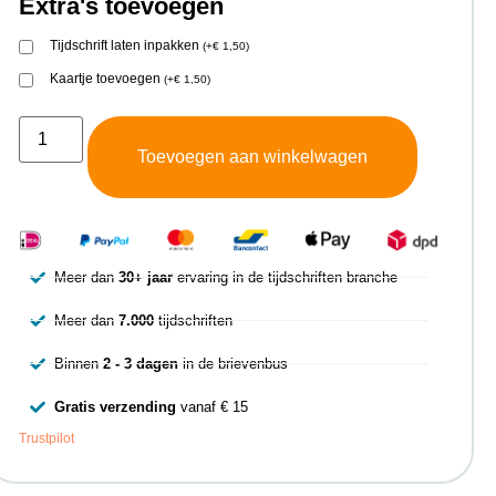
Extra's toevoegen
Tijdschrift laten inpakken
(
+
€
1,50
)
Kaartje toevoegen
(
+
€
1,50
)
Toevoegen aan winkelwagen
Meer dan
30+ jaar
ervaring in de tijdschriften branche
Meer dan
7.000
tijdschriften
Binnen
2 - 3 dagen
in de brievenbus
Gratis verzending
vanaf € 15
Trustpilot