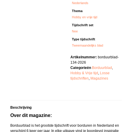
Nederlands
Thema
Hobby en vrije tijd
Tijdschrift set
Nee
Type tijdschrift
Tweemaandelijks blad
Artikelnummer:
borduurblad-
134-2026
Categorieën
Borduurblad
,
Hobby & Vrije tijd
,
Losse
tijdschriften
,
Magazines
Beschrijving
Over dit magazine:
Borduurblad is het grootste tijdschrift voor borduren in Nederland en
verschijnt 6 keer per jaar. In elke uitgave vind je boordevol inspiratie