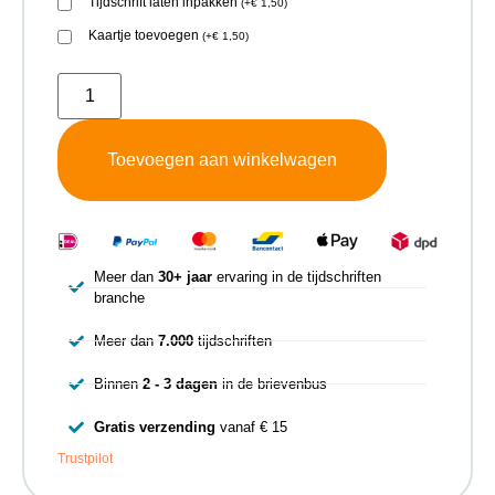
Tijdschrift laten inpakken
(
+
€
1,50
)
Kaartje toevoegen
(
+
€
1,50
)
Toevoegen aan winkelwagen
Meer dan
30+ jaar
ervaring in de tijdschriften
branche
Meer dan
7.000
tijdschriften
Binnen
2 - 3 dagen
in de brievenbus
Gratis verzending
vanaf € 15
Trustpilot