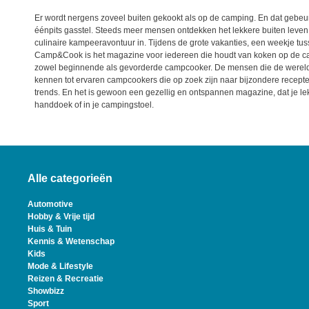
Er wordt nergens zoveel buiten gekookt als op de camping. En dat gebeur
éénpits gasstel. Steeds meer mensen ontdekken het lekkere buiten leven
culinaire kampeeravontuur in. Tijdens de grote vakanties, een weekje tu
Camp&Cook is het magazine voor iedereen die houdt van koken op de c
zowel beginnende als gevorderde campcooker. De mensen die de wereld
kennen tot ervaren campcookers die op zoek zijn naar bijzondere recept
trends. En het is gewoon een gezellig en ontspannen magazine, dat je lek
handdoek of in je campingstoel.
Alle categorieën
Automotive
Hobby & Vrije tijd
Huis & Tuin
Kennis & Wetenschap
Kids
Mode & Lifestyle
Reizen & Recreatie
Showbizz
Sport