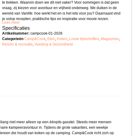
te trekken. Waarom doen we dit niet vaker? Voor sommigen is dat geen
vraag, zij kiezen voor avontuur en vrijheid onderweg. We duiken in de
wereld van Vanlife: hoe werkt het en is het iets voor jou? Daarnaast vind
je volop recepten, praktische tips en inspiratie voor mooie reizen.
Lees meer
Specificaties
Artikelnummer:
campcook-01-2026
Categorieën
Camp&Cook
,
Eten
,
Koken
,
Losse tijdschriften
,
Magazines
,
Reizen & recreatie
,
Voeding & Gezondheid
allang niet meer alleen op een éénpits gasstel. Steeds meer mensen
naire kampeeravontuur in. Tijdens de grote vakanties, een weekje
dereen die houdt van koken op de camping. Camp&Cook richt zich op