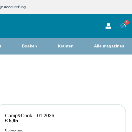
jn account
Blog
0
s
Boeken
Kranten
Alle magazines
Camp&Cook – 01 2026
€
5,95
Op voorraad