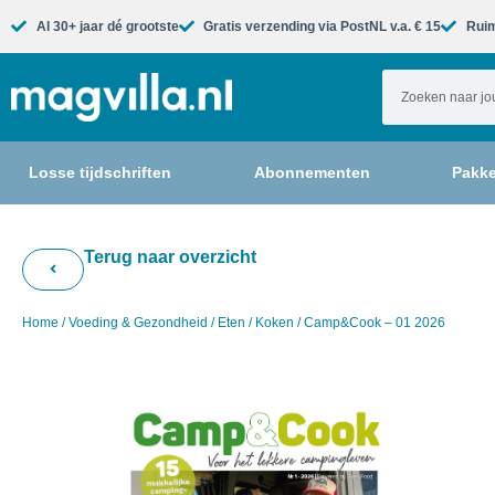
Al 30+ jaar dé grootste​
Gratis verzending via PostNL v.a. € 15
Ruim
Losse tijdschriften
Abonnementen
Pakke
Terug naar overzicht
Home
/
Voeding & Gezondheid
/
Eten
/
Koken
/ Camp&Cook – 01 2026