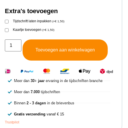
Extra's toevoegen
Tijdschrift laten inpakken
(
+
€
1,50
)
Kaartje toevoegen
(
+
€
1,50
)
Toevoegen aan winkelwagen
Meer dan
30+ jaar
ervaring in de tijdschriften branche
Meer dan
7.000
tijdschriften
Binnen
2 - 3 dagen
in de brievenbus
Gratis verzending
vanaf € 15
Trustpilot