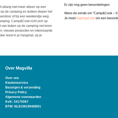
Er zijn nog geen beoordelingen.
t allang niet meer alleen op een
 op de camping en duiken dieper het
Wees de eerste om “Camp&Cook – 01
ssendoor of bij een weekendje weg.
Je moet
ingelogd zijn
om een beoordel
amping. Camp&Cook richt zich op
 van koken op de camping net leren
en, nieuwe producten en interessante
ker leest in je hangmat, op je
Over Magvilla
Over ons
Klantenservice
Bezorgen & verzending
Privacy Policy
Algemene voorwaarden
KvK: 34175067
BTW: NL810819946B01