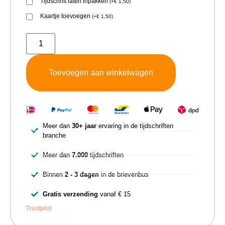
Tijdschrift laten inpakken
(
+
€
1,50
)
Kaartje toevoegen
(
+
€
1,50
)
Toevoegen aan winkelwagen
Meer dan
30+ jaar
ervaring in de tijdschriften
branche
Meer dan
7.000
tijdschriften
Binnen
2 - 3 dagen
in de brievenbus
Gratis verzending
vanaf € 15
Trustpilot