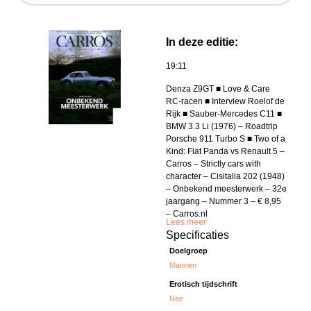
In deze editie:
19:11
Denza Z9GT ■ Love & Care
RC-racen ■ Interview Roelof de
Rijk ■ Sauber-Mercedes C11 ■
BMW 3.3 Li (1976) – Roadtrip
Porsche 911 Turbo S ■ Two of a
Kind: Fiat Panda vs Renault 5 –
Carros – Strictly cars with
character – Cisitalia 202 (1948)
– Onbekend meesterwerk – 32e
jaargang – Nummer 3 – € 8,95
– Carros.nl
Lees meer
Specificaties
Doelgroep
Mannen
Erotisch tijdschrift
Nee