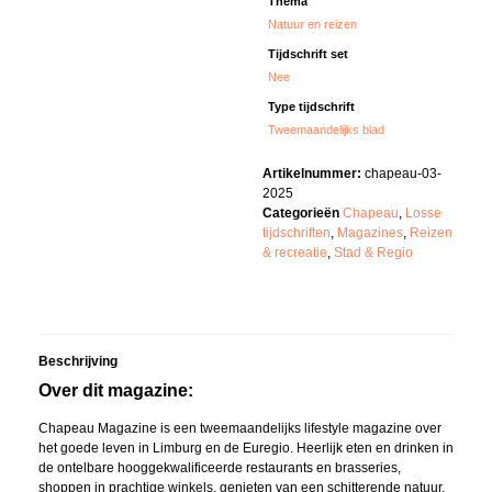
Thema
Natuur en reizen
Tijdschrift set
Nee
Type tijdschrift
Tweemaandelijks blad
Artikelnummer:
chapeau-03-
2025
Categorieën
Chapeau
,
Losse
tijdschriften
,
Magazines
,
Reizen
& recreatie
,
Stad & Regio
Beschrijving
Over dit magazine:
Chapeau Magazine is een tweemaandelijks lifestyle magazine over
het goede leven in Limburg en de Euregio. Heerlijk eten en drinken in
de ontelbare hooggekwalificeerde restaurants en brasseries,
shoppen in prachtige winkels, genieten van een schitterende natuur,