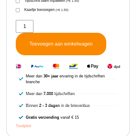
Tijdschrift laten inpakken
(
+
€
1,50
)
Kaartje toevoegen
(
+
€
1,50
)
Toevoegen aan winkelwagen
Meer dan
30+ jaar
ervaring in de tijdschriften
branche
Meer dan
7.000
tijdschriften
Binnen
2 - 3 dagen
in de brievenbus
Gratis verzending
vanaf € 15
Trustpilot