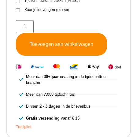
Tijdschrift laten inpakken
(
+
€
1,50
)
Kaartje toevoegen
(
+
€
1,50
)
Toevoegen aan winkelwagen
Meer dan
30+ jaar
ervaring in de tijdschriften
branche
Meer dan
7.000
tijdschriften
Binnen
2 - 3 dagen
in de brievenbus
Gratis verzending
vanaf € 15
Trustpilot