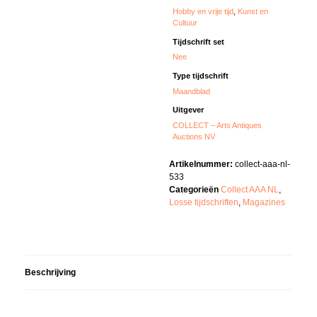
Hobby en vrije tijd
,
Kunst en
Cultuur
Tijdschrift set
Nee
Type tijdschrift
Maandblad
Uitgever
COLLECT – Arts Antiques
Auctions NV
Artikelnummer:
collect-aaa-nl-
533
Categorieën
Collect AAA NL
,
Losse tijdschriften
,
Magazines
Beschrijving