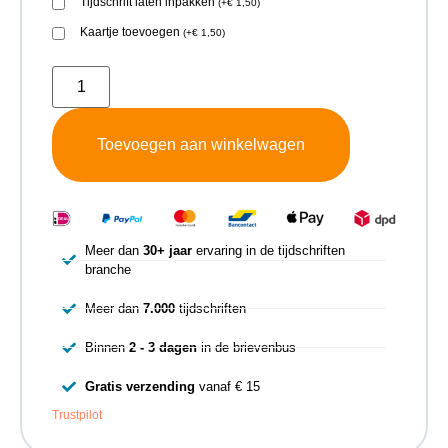
Tijdschrift laten inpakken
(
+
€
1,50
)
Kaartje toevoegen
(
+
€
1,50
)
Toevoegen aan winkelwagen
Meer dan
30+ jaar
ervaring in de tijdschriften
branche
Meer dan
7.000
tijdschriften
Binnen
2 - 3 dagen
in de brievenbus
Gratis verzending
vanaf € 15
Trustpilot