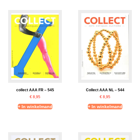
collect AAA FR – 545
Collect AAA NL – 544
€
8,95
€
8,95
+ In winkelmand
+ In winkelmand