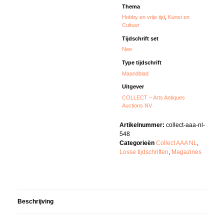
Thema
Hobby en vrije tijd
,
Kunst en
Cultuur
Tijdschrift set
Nee
Type tijdschrift
Maandblad
Uitgever
COLLECT – Arts Antiques
Auctions NV
Artikelnummer:
collect-aaa-nl-
548
Categorieën
Collect AAA NL
,
Losse tijdschriften
,
Magazines
Beschrijving