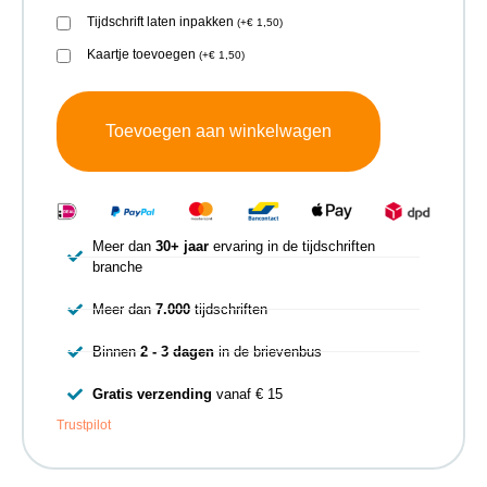
Tijdschrift laten inpakken
(
+
€
1,50
)
Kaartje toevoegen
(
+
€
1,50
)
Toevoegen aan winkelwagen
Meer dan
30+ jaar
ervaring in de tijdschriften
branche
Meer dan
7.000
tijdschriften
Binnen
2 - 3 dagen
in de brievenbus
Gratis verzending
vanaf € 15
Trustpilot