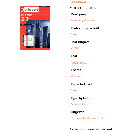
Lees meer
Specificaties
Doelgroep
Mannen
,
Vrouwen
Erotisch tijdschrift
Nee
Jaar uitgave
2026
Taal
Nederlands
Thema
Puzzels
Tijdschrift set
Nee
Type tijdschrift
Maandblad
Uitgever
Keesing Nederland B.V.
Artikelnummer:
denksport-