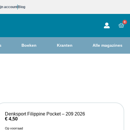
jn account
Blog
0
s
Boeken
Kranten
Alle magazines
Denksport Filippine Pocket – 209 2026
€
4,50
Op voorraad