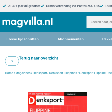
Al 30+ jaar dé grootste​
Gratis verzending via PostNL v.a. € 15
Ruim
Losse tijdschriften
Abonnementen
Pakke
Terug naar overzicht
Home
/
Magazines
/
Denksport
/
Denksport Filippines
/ Denksport Filippine Po