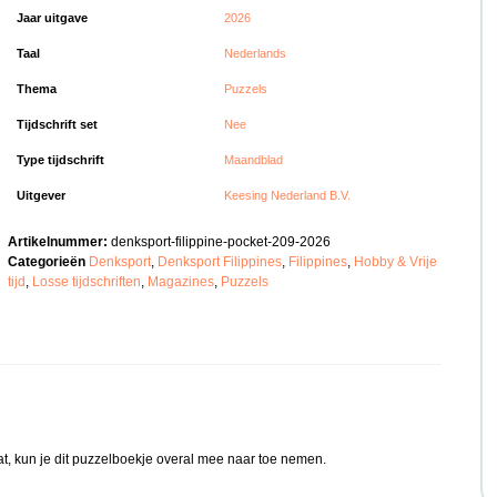
Jaar uitgave
2026
Taal
Nederlands
Thema
Puzzels
Tijdschrift set
Nee
Type tijdschrift
Maandblad
Uitgever
Keesing Nederland B.V.
Artikelnummer:
denksport-filippine-pocket-209-2026
Categorieën
Denksport
,
Denksport Filippines
,
Filippines
,
Hobby & Vrije
tijd
,
Losse tijdschriften
,
Magazines
,
Puzzels
at, kun je dit puzzelboekje overal mee naar toe nemen.