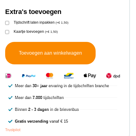
Extra's toevoegen
Tijdschrift laten inpakken
(
+
€
1,50
)
Kaartje toevoegen
(
+
€
1,50
)
Toevoegen aan winkelwagen
Meer dan
30+ jaar
ervaring in de tijdschriften branche
Meer dan
7.000
tijdschriften
Binnen
2 - 3 dagen
in de brievenbus
Gratis verzending
vanaf € 15
Trustpilot