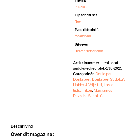
Thema
Puzzels
Tijdschrift set
Nee
Type tijdschrift
Maandblad
Uitgever
Hearst Netherlands
Artikelnummer:
denksport-
sudoku-scheurblok-138-2025
Categorieën
Denksport
,
Denksport
,
Denksport Sudoku's
,
Hobby & Vrije tijd
,
Losse
tijdschriften
,
Magazines
,
Puzzels
,
Sudoku's
Beschrijving
Over dit magazine: