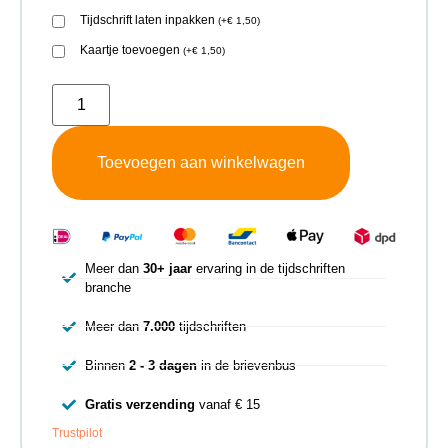
Tijdschrift laten inpakken
(
+
€
1,50
)
Kaartje toevoegen
(
+
€
1,50
)
Toevoegen aan winkelwagen
Meer dan
30+ jaar
ervaring in de tijdschriften
branche
Meer dan
7.000
tijdschriften
Binnen
2 - 3 dagen
in de brievenbus
Gratis verzending
vanaf € 15
Trustpilot