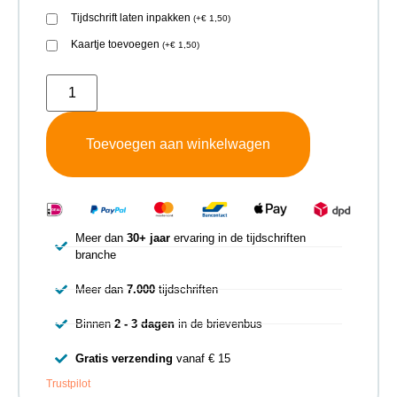
Tijdschrift laten inpakken
(
+
€
1,50
)
Kaartje toevoegen
(
+
€
1,50
)
Toevoegen aan winkelwagen
Meer dan
30+ jaar
ervaring in de tijdschriften
branche
Meer dan
7.000
tijdschriften
Binnen
2 - 3 dagen
in de brievenbus
Gratis verzending
vanaf € 15
Trustpilot