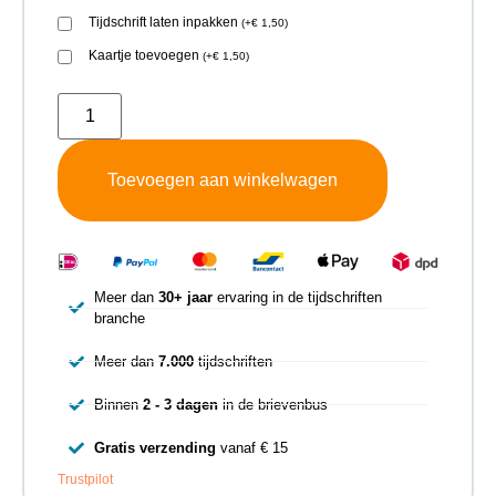
Tijdschrift laten inpakken
(
+
€
1,50
)
Kaartje toevoegen
(
+
€
1,50
)
Toevoegen aan winkelwagen
Meer dan
30+ jaar
ervaring in de tijdschriften
branche
Meer dan
7.000
tijdschriften
Binnen
2 - 3 dagen
in de brievenbus
Gratis verzending
vanaf € 15
Trustpilot