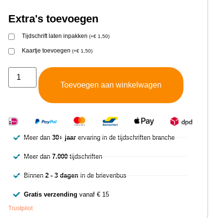
Extra's toevoegen
Tijdschrift laten inpakken
(
+
€
1,50
)
Kaartje toevoegen
(
+
€
1,50
)
Toevoegen aan winkelwagen
Meer dan
30+ jaar
ervaring in de tijdschriften branche
Meer dan
7.000
tijdschriften
Binnen
2 - 3 dagen
in de brievenbus
Gratis verzending
vanaf € 15
Trustpilot