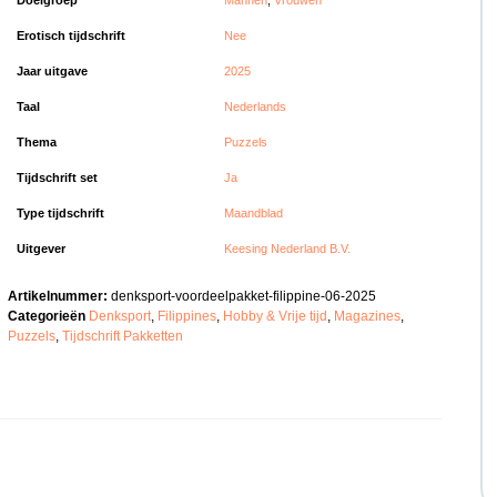
Doelgroep
Mannen
,
Vrouwen
Erotisch tijdschrift
Nee
Jaar uitgave
2025
Taal
Nederlands
Thema
Puzzels
Tijdschrift set
Ja
Type tijdschrift
Maandblad
Uitgever
Keesing Nederland B.V.
Artikelnummer:
denksport-voordeelpakket-filippine-06-2025
Categorieën
Denksport
,
Filippines
,
Hobby & Vrije tijd
,
Magazines
,
Puzzels
,
Tijdschrift Pakketten