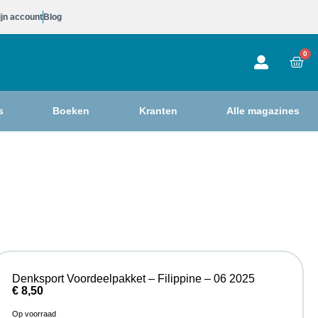
jn account
Blog
0
s
Boeken
Kranten
Alle magazines
Denksport Voordeelpakket – Filippine – 06 2025
€
8,50
Op voorraad