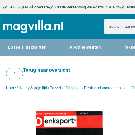
Al 30+ jaar dé grootste​
Gratis verzending via PostNL v.a. € 15
Ruim
Losse tijdschriften
Abonnementen
Pakke
Terug naar overzicht
Home
/
Hobby & Vrije tijd
/
Puzzels
/
Filippines
/ Denksport Voordeelpakket – Fi