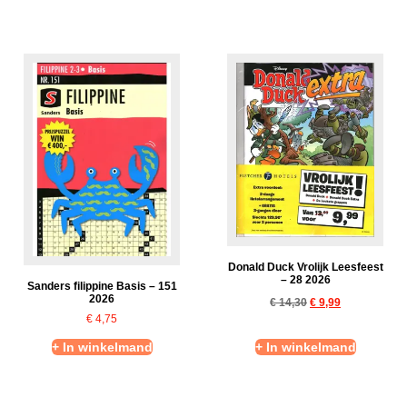
Donald Duck Vrolijk Leesfeest
– 28 2026
Sanders filippine Basis – 151
2026
€
14,30
€
9,99
€
4,75
+ In winkelmand
+ In winkelmand