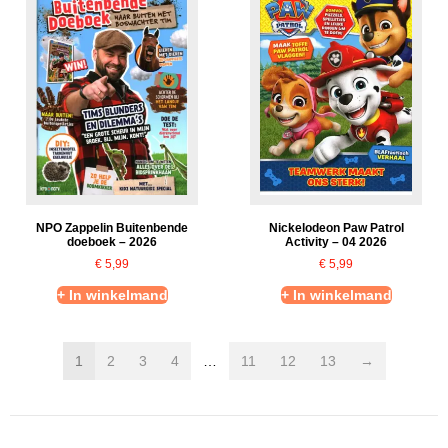
NPO Zappelin Buitenbende
Nickelodeon Paw Patrol
doeboek – 2026
Activity – 04 2026
€
5,99
€
5,99
+ In winkelmand
+ In winkelmand
1
2
3
4
…
11
12
13
→