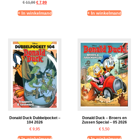
€
11,00
€
7,99
+ In winkelmand
+ In winkelmand
Donald Duck Dubbelpocket –
Donald Duck – Broers en
104 2026
Zussen Special – 05 2026
€
9,95
€
5,50
+ In winkelmand
+ In winkelmand