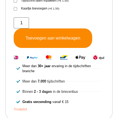
Tijdschrift laten inpakken
(
+
€
1,50
)
Kaartje toevoegen
(
+
€
1,50
)
Toevoegen aan winkelwagen
Meer dan
30+ jaar
ervaring in de tijdschriften
branche
Meer dan
7.000
tijdschriften
Binnen
2 - 3 dagen
in de brievenbus
Gratis verzending
vanaf € 15
Trustpilot