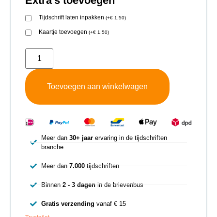
Extra's toevoegen
Tijdschrift laten inpakken
(
+
€
1,50
)
Kaartje toevoegen
(
+
€
1,50
)
Toevoegen aan winkelwagen
Meer dan
30+ jaar
ervaring in de tijdschriften
branche
Meer dan
7.000
tijdschriften
Binnen
2 - 3 dagen
in de brievenbus
Gratis verzending
vanaf € 15