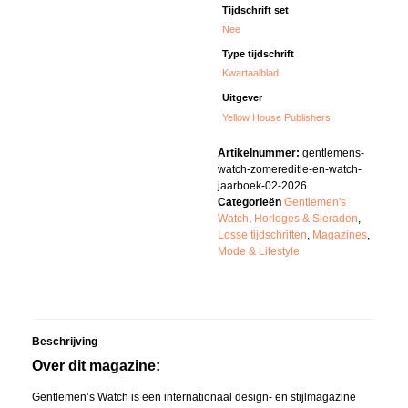
Tijdschrift set
Nee
Type tijdschrift
Kwartaalblad
Uitgever
Yellow House Publishers
Artikelnummer:
gentlemens-
watch-zomereditie-en-watch-
jaarboek-02-2026
Categorieën
Gentlemen's
Watch
,
Horloges & Sieraden
,
Losse tijdschriften
,
Magazines
,
Mode & Lifestyle
Beschrijving
Over dit magazine:
Gentlemen’s Watch is een internationaal design- en stijlmagazine