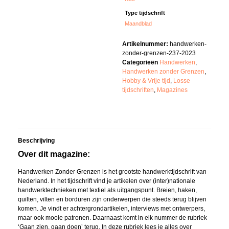
Type tijdschrift
Maandblad
Artikelnummer:
handwerken-
zonder-grenzen-237-2023
Categorieën
Handwerken
,
Handwerken zonder Grenzen
,
Hobby & Vrije tijd
,
Losse
tijdschriften
,
Magazines
Beschrijving
Over dit magazine:
Handwerken Zonder Grenzen is het grootste handwerktijdschrift van
Nederland. In het tijdschrift vind je artikelen over (inter)nationale
handwerktechnieken met textiel als uitgangspunt. Breien, haken,
quilten, vilten en borduren zijn onderwerpen die steeds terug blijven
komen. Je vindt er achtergrondartikelen, interviews met ontwerpers,
maar ook mooie patronen. Daarnaast komt in elk nummer de rubriek
‘Gaan zien, gaan doen’ terug. In deze rubriek lees je alles over