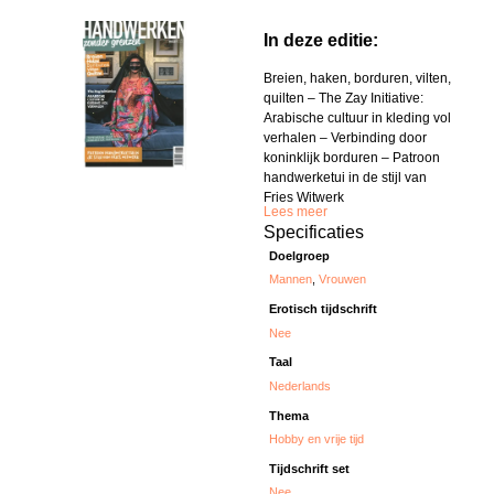
In deze editie:
Breien, haken, borduren, vilten,
quilten – The Zay Initiative:
Arabische cultuur in kleding vol
verhalen – Verbinding door
koninklijk borduren – Patroon
handwerketui in de stijl van
Fries Witwerk
Lees meer
Specificaties
Doelgroep
Mannen
,
Vrouwen
Erotisch tijdschrift
Nee
Taal
Nederlands
Thema
Hobby en vrije tijd
Tijdschrift set
Nee