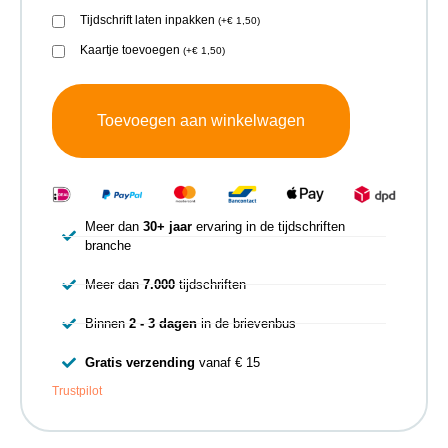
Tijdschrift laten inpakken
(
+
€
1,50
)
Kaartje toevoegen
(
+
€
1,50
)
Toevoegen aan winkelwagen
Meer dan
30+ jaar
ervaring in de tijdschriften
branche
Meer dan
7.000
tijdschriften
Binnen
2 - 3 dagen
in de brievenbus
Gratis verzending
vanaf € 15
Trustpilot