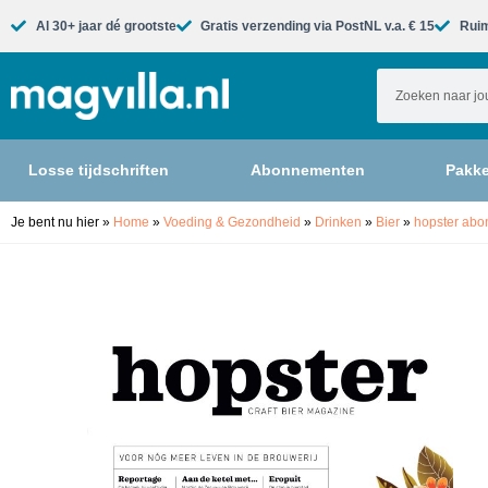
Al 30+ jaar dé grootste​
Gratis verzending via PostNL v.a. € 15
Ruim
Losse tijdschriften
Abonnementen
Pakke
Je bent nu hier
»
Home
»
Voeding & Gezondheid
»
Drinken
»
Bier
»
hopster ab