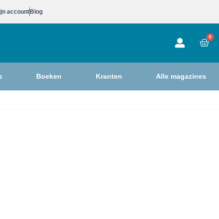
jn account
Blog
0
s
Boeken
Kranten
Alle magazines