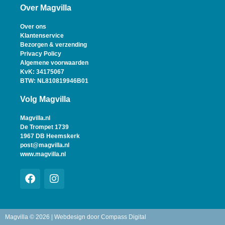
Over Magvilla
Over ons
Klantenservice
Bezorgen & verzending
Privacy Policy
Algemene voorwaarden
KvK: 34175067
BTW: NL810819946B01
Volg Magvilla
Magvilla.nl
De Trompet 1739
1967 DB Heemskerk
post@magvilla.nl
www.magvilla.nl
Magvilla © 2026 | Webdesign door
Compass Digital