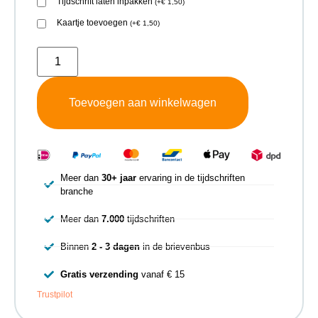
Tijdschrift laten inpakken
(
+
€
1,50
)
Kaartje toevoegen
(
+
€
1,50
)
Toevoegen aan winkelwagen
Meer dan
30+ jaar
ervaring in de tijdschriften
branche
Meer dan
7.000
tijdschriften
Binnen
2 - 3 dagen
in de brievenbus
Gratis verzending
vanaf € 15
Trustpilot