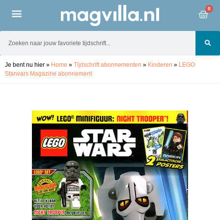
0
Je bent nu hier
»
Home
»
Tijdschrift abonnementen
»
Kinderen
»
LEGO
Starwars Magazine abonnement