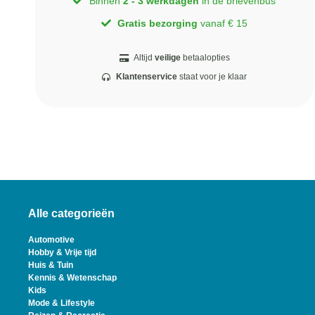
Binnen
2 - 3 werkdagen
in de brievenbus
Gratis bezorging
vanaf € 15
Altijd
veilige
betaalopties
Klantenservice
staat voor je klaar
Alle categorieën
Automotive
Hobby & Vrije tijd
Huis & Tuin
Kennis & Wetenschap
Kids
Mode & Lifestyle