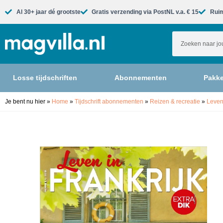
Al 30+ jaar dé grootste​
Gratis verzending via PostNL v.a. € 15
Ruim
Losse tijdschriften
Abonnementen
Pakke
Je bent nu hier
»
Home
»
Tijdschrift abonnementen
»
Reizen & recreatie
»
Leven