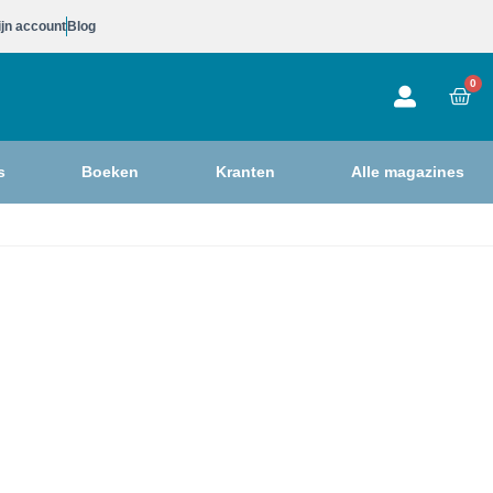
jn account
Blog
0
s
Boeken
Kranten
Alle magazines