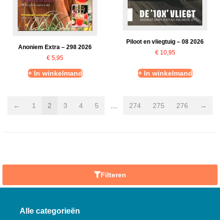
Piloot en vliegtuig – 08 2026
Anoniem Extra – 298 2026
€
10,95
€
5,95
+ In winkelmand
+ In winkelmand
←
1
2
3
4
5
…
274
275
276
→
Filteren
Alle categorieën