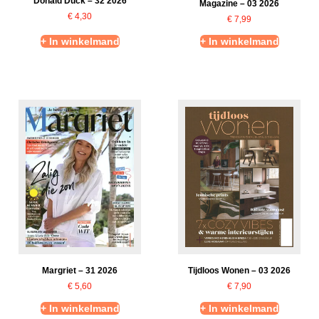
Donald Duck – 32 2026
Magazine – 03 2026
€
4,30
€
7,99
+ In winkelmand
+ In winkelmand
Tijdloos Wonen – 03 2026
Margriet – 31 2026
€
7,90
€
5,60
+ In winkelmand
+ In winkelmand