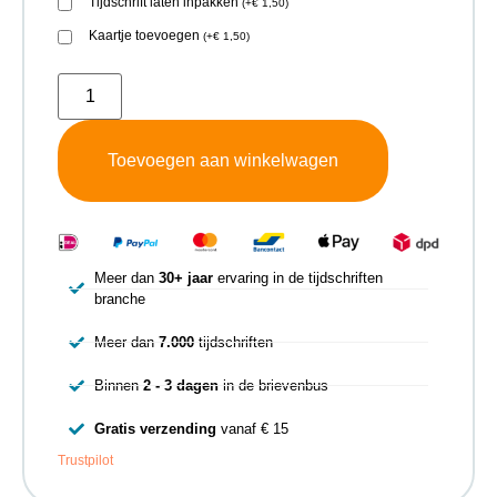
Tijdschrift laten inpakken
(
+
€
1,50
)
Kaartje toevoegen
(
+
€
1,50
)
Toevoegen aan winkelwagen
Meer dan
30+ jaar
ervaring in de tijdschriften
branche
Meer dan
7.000
tijdschriften
Binnen
2 - 3 dagen
in de brievenbus
Gratis verzending
vanaf € 15
Trustpilot