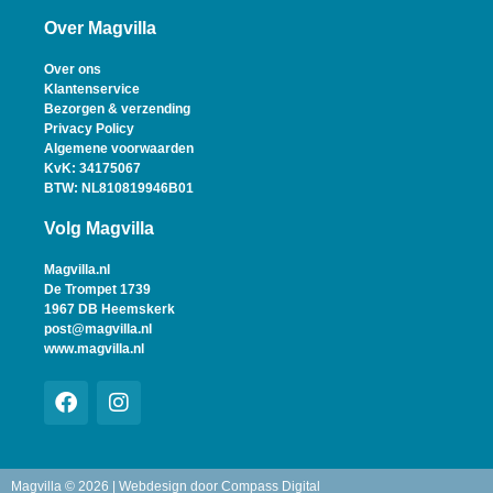
Over Magvilla
Over ons
Klantenservice
Bezorgen & verzending
Privacy Policy
Algemene voorwaarden
KvK: 34175067
BTW: NL810819946B01
Volg Magvilla
Magvilla.nl
De Trompet 1739
1967 DB Heemskerk
post@magvilla.nl
www.magvilla.nl
Magvilla © 2026 | Webdesign door
Compass Digital