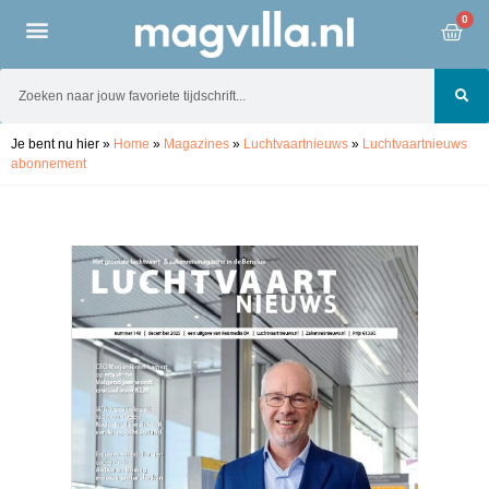
0
Je bent nu hier
»
Home
»
Magazines
»
Luchtvaartnieuws
»
Luchtvaartnieuws
abonnement