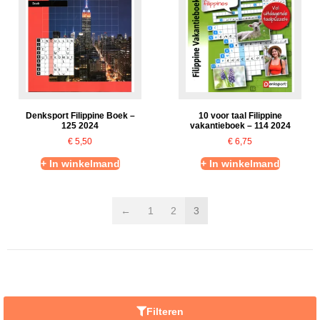
Denksport Filippine Boek –
10 voor taal Filippine
125 2024
vakantieboek – 114 2024
€
5,50
€
6,75
+ In winkelmand
+ In winkelmand
←
1
2
3
Filteren