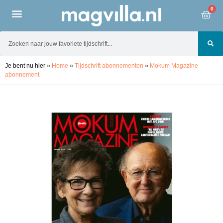
0
Je bent nu hier
»
Home
»
Tijdschrift abonnementen
»
Mokum Magazine
abonnement