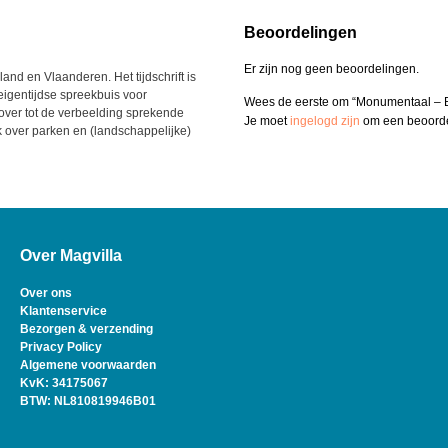
Beoordelingen
Er zijn nog geen beoordelingen.
nd en Vlaanderen. Het tijdschrift is
eigentijdse spreekbuis voor
Wees de eerste om “Monumentaal – B
 over tot de verbeelding sprekende
Je moet
ingelogd zijn
om een beoordel
 over parken en (landschappelijke)
Over Magvilla
Over ons
Klantenservice
Bezorgen & verzending
Privacy Policy
Algemene voorwaarden
KvK: 34175067
BTW: NL810819946B01