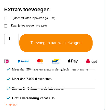
Extra's toevoegen
Tijdschrift laten inpakken
(
+
€
1,50
)
Kaartje toevoegen
(
+
€
1,50
)
Toevoegen aan winkelwagen
Meer dan
30+ jaar
ervaring in de tijdschriften branche
Meer dan
7.000
tijdschriften
Binnen
2 - 3 dagen
in de brievenbus
Gratis verzending
vanaf € 15
Trustpilot