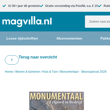
Al 30+ jaar dé grootste​
Gratis verzending via PostNL v.a. € 15
Ruim
Losse tijdschriften
Abonnementen
Pakke
Terug naar overzicht
Home
/
Wonen & tuinieren
/
Huis & Tuin
/ Monumentaal – Beursspecial 2026