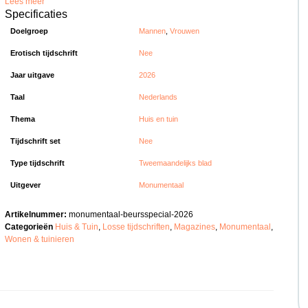
Lees meer
Specificaties
Doelgroep
Mannen
,
Vrouwen
Erotisch tijdschrift
Nee
Jaar uitgave
2026
Taal
Nederlands
Thema
Huis en tuin
Tijdschrift set
Nee
Type tijdschrift
Tweemaandelijks blad
Uitgever
Monumentaal
Artikelnummer:
monumentaal-beursspecial-2026
Categorieën
Huis & Tuin
,
Losse tijdschriften
,
Magazines
,
Monumentaal
,
Wonen & tuinieren