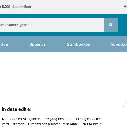
 5.000 tijdschriften​
Mi
tten
Specials
Stripboeken
Agenda'
In deze editie:
Neerlandsch Stucgilde viert 25-jarig bestaan – Hulp bij collectief
verduurzamen – Utrechts conservatorium in oude luister hersteld