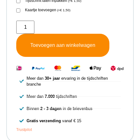
Tijdschrift laten inpakken
(
+
€
1,50
)
Kaartje toevoegen
(
+
€
1,50
)
Toevoegen aan winkelwagen
Meer dan
30+ jaar
ervaring in de tijdschriften
branche
Meer dan
7.000
tijdschriften
Binnen
2 - 3 dagen
in de brievenbus
Gratis verzending
vanaf € 15
Trustpilot