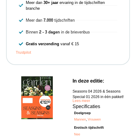
Meer dan
30+ jaar
ervaring in de tijdschriften
branche
Meer dan
7.000
tijdschriften
Binnen
2 - 3 dagen
in de brievenbus
Gratis verzending
vanaf € 15
Trustpilot
In deze editie:
Seasons 04 2026 & Seasons
Special 01 2026 in één pakket!
Lees meer
Specificaties
Doelgroep
Mannen
,
Vrouwen
Erotisch tijdschrift
Nee