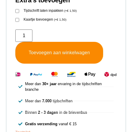
Extra's toevoegen
Tijdschrift laten inpakken
(
+
€
1,50
)
Kaartje toevoegen
(
+
€
1,50
)
Toevoegen aan winkelwagen
Meer dan
30+ jaar
ervaring in de tijdschriften
branche
Meer dan
7.000
tijdschriften
Binnen
2 - 3 dagen
in de brievenbus
Gratis verzending
vanaf € 15