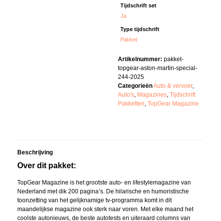
Tijdschrift set
Ja
Type tijdschrift
Pakket
Artikelnummer:
pakket-
topgear-aston-martin-special-
244-2025
Categorieën
Auto & vervoer
,
Auto's
,
Magazines
,
Tijdschrift
Pakketten
,
TopGear Magazine
Beschrijving
Over dit pakket:
TopGear Magazine is het grootste auto- en lifestylemagazine van
Nederland met dik 200 pagina’s. De hilarische en humoristische
toonzetting van het gelijknamige tv-programma komt in dit
maandelijkse magazine ook sterk naar voren. Met elke maand het
coolste autonieuws, de beste autotests en uiteraard columns van