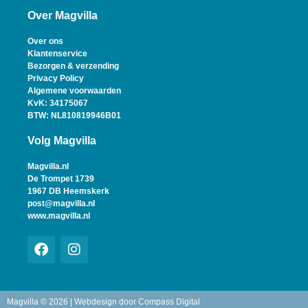
Over Magvilla
Over ons
Klantenservice
Bezorgen & verzending
Privacy Policy
Algemene voorwaarden
KvK: 34175067
BTW: NL810819946B01
Volg Magvilla
Magvilla.nl
De Trompet 1739
1967 DB Heemskerk
post@magvilla.nl
www.magvilla.nl
Magvilla © 2026 | Webdesign door
Compass Digital