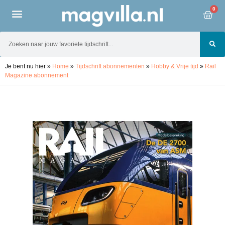
0
Je bent nu hier
»
Home
»
Tijdschrift abonnementen
»
Hobby & Vrije tijd
»
Rail
Magazine abonnement