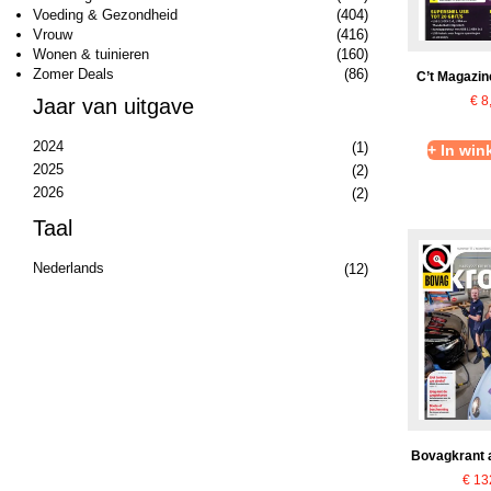
Voeding & Gezondheid
(404)
Vrouw
(416)
Wonen & tuinieren
(160)
Zomer Deals
(86)
C’t Magazin
€
8
Jaar van uitgave
2024
(1)
+ In wi
2025
(2)
2026
(2)
Taal
Nederlands
(12)
Bovagkrant
€
13