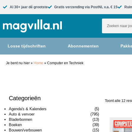
Al 30+ jaar dé grootste​
Gratis verzending via PostNL v.a. € 15
Ruim
Losse tijdschriften
Abonnementen
Pakke
Je bent nu hier
»
Home
»
Computer en Techniek
Categorieën
Toont alle 12 res
Agenda's & Kalenders
(5)
Auto & vervoer
(795)
Bladerbonnen
(13)
Boeken
(39)
Bouwen/verbouwen
(15)