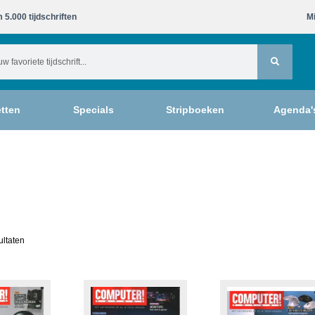
 5.000 tijdschriften​
Mi
tten
Specials
Stripboeken
Agenda'
ultaten