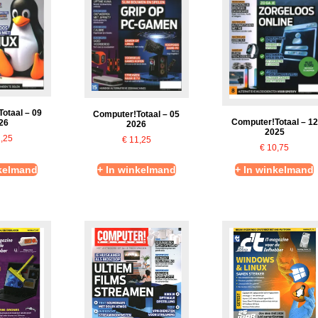
otaal – 09
Computer!Totaal – 05
Computer!Totaal – 12
26
2026
2025
,25
€
11,25
€
10,75
nkelmand
+ In winkelmand
+ In winkelmand