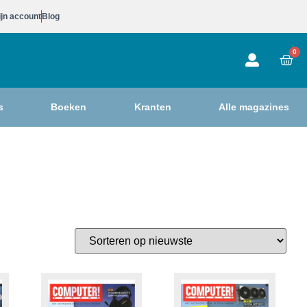
jn account
Blog
0
s
Boeken
Kranten
Alle magazines