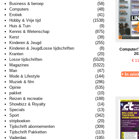
Business & beroep
(58)
Computers
(48)
Erotiek
(41)
Hobby & Vrije tijd
(1538)
Huis & Tuin
(9)
Kennis & Wetenschap
(875)
Kerst
(38)
Kinderen & Jeugd
(255)
Kinderen & JeugdLosse tijdschriften
(8)
Computer!T
Kranten
(20)
20
Losse tijdschriften
(5528)
€
11
Magazines
(5322)
Man
(47)
+ In wi
Mode & Lifestyle
(144)
Muziek & film
(286)
Opinie
(535)
pakket
(10)
Reizen & recreatie
(188)
Showbizz & Royalty
(14)
Specials
(13)
Sport
(342)
stripboeken
(20)
Tijdschrift abonnementen
(309)
Tijdschrift Pakketten
(113)
Vaderdag
(195)