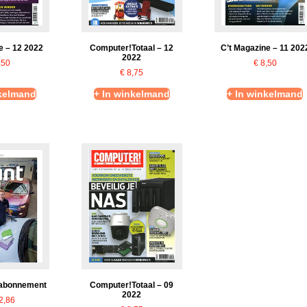
e – 12 2022
Computer!Totaal – 12
C’t Magazine – 11 202
2022
,50
€
8,50
€
8,75
nkelmand
+ In winkelmand
+ In winkelmand
 abonnement
Computer!Totaal – 09
2022
2,86