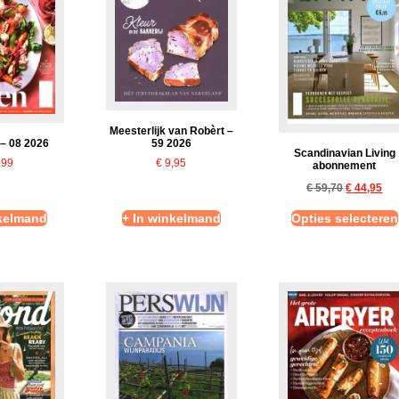
Meesterlijk van Robèrt –
59 2026
 – 08 2026
Scandinavian Living
€
9,95
,99
abonnement
€
59,70
€
44,95
nkelmand
+ In winkelmand
Opties selecteren