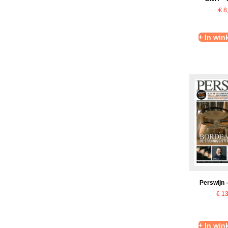
€
8
+ In wi
Perswijn 
€
13
+ In wi