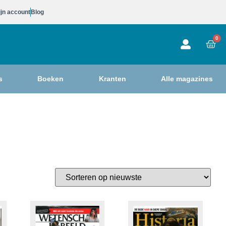
jn account
Blog
0
s
Boeken
Kranten
Alle magazines