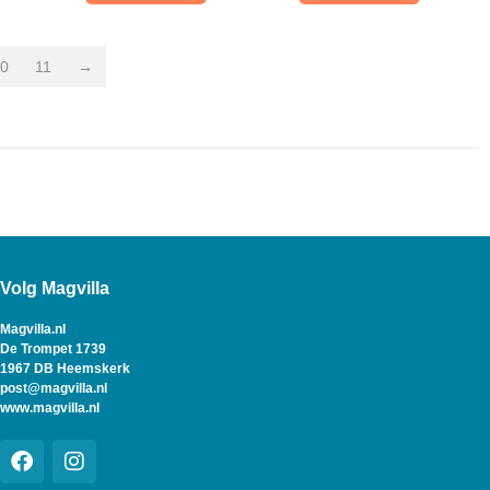
0
11
→
Volg Magvilla
Magvilla.nl
De Trompet 1739
1967 DB Heemskerk
post@magvilla.nl
www.magvilla.nl