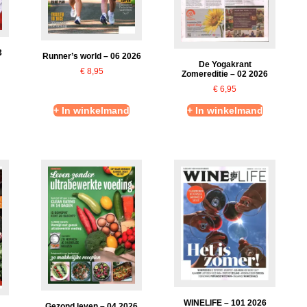
3
Runner’s world – 06 2026
De Yogakrant
€
8,95
Zomereditie – 02 2026
€
6,95
+ In winkelmand
+ In winkelmand
WINELIFE – 101 2026
Gezond leven – 04 2026