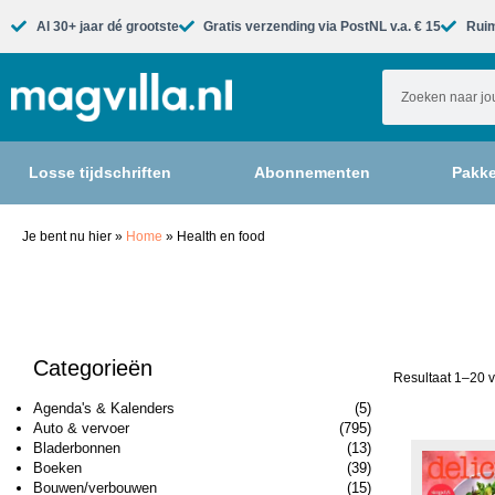
Al 30+ jaar dé grootste​
Gratis verzending via PostNL v.a. € 15
Ruim
Losse tijdschriften
Abonnementen
Pakke
Je bent nu hier
»
Home
»
Health en food
Categorieën
Resultaat 1–20 v
Agenda's & Kalenders
(5)
Auto & vervoer
(795)
Bladerbonnen
(13)
Boeken
(39)
Bouwen/verbouwen
(15)