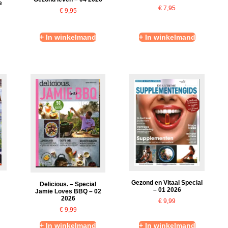
e
€
7,95
€
9,95
+ In winkelmand
+ In winkelmand
Gezond en Vitaal Special
Delicious. – Special
– 01 2026
Jamie Loves BBQ – 02
2026
€
9,99
€
9,99
+ In winkelmand
+ In winkelmand