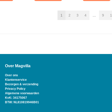
1
2
3
4
…
9
1
Over Magvilla
Over ons
Klantenservice
Bezorgen & verzending
Privacy Policy
Algemene voorwaarden
KvK: 34175067
BTW: NL810819946B01