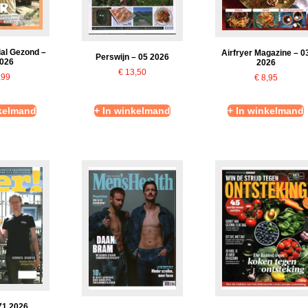
ial Gezond –
Airfryer Magazine – 0
Perswijn – 05 2026
2026
2026
€
13,50
,99
€
8,95
nkelmand
+ In winkelmand
+ In winkelmand
 71 2026