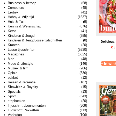
Business & beroep
(58)
Computers
(48)
Erotiek
(41)
Hobby & Vrije tijd
(1537)
Huis & Tuin
(9)
Kennis & Wetenschap
(876)
Kerst
(41)
Kinderen & Jeugd
(255)
Kinderen & JeugdLosse tijdschriften
(8)
Delicious.
Kranten
(20)
€
8
Losse tijdschriften
(5530)
Magazines
(5325)
Man
(48)
+ In wi
Mode & Lifestyle
(146)
Muziek & film
(286)
Opinie
(536)
pakket
(12)
Reizen & recreatie
(187)
Showbizz & Royalty
(15)
Specials
(13)
Sport
(343)
stripboeken
(20)
Tijdschrift abonnementen
(309)
Tijdschrift Pakketten
(113)
Vaderdag
(196)