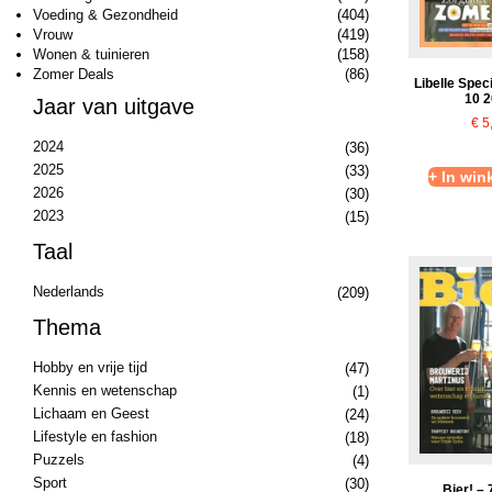
Voeding & Gezondheid
(404)
Vrouw
(419)
Wonen & tuinieren
(158)
Zomer Deals
(86)
Libelle Spec
10 
Jaar van uitgave
€
5
2024
(36)
2025
(33)
+ In wi
2026
(30)
2023
(15)
Taal
Nederlands
(209)
Thema
Hobby en vrije tijd
(47)
Kennis en wetenschap
(1)
Lichaam en Geest
(24)
Lifestyle en fashion
(18)
Puzzels
(4)
Sport
(30)
Bier! –