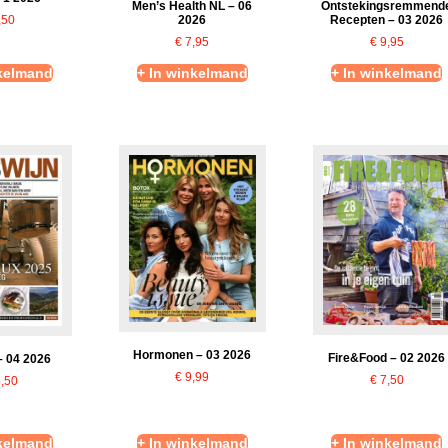
Men’s Health NL – 06
Ontstekingsremmend
,50
2026
Recepten – 03 2026
€
7,95
€
9,95
nkelmand
+ In winkelmand
+ In winkelmand
Hormonen – 03 2026
Fire&Food – 02 2026
– 04 2026
€
9,99
€
7,50
,50
nkelmand
+ In winkelmand
+ In winkelmand