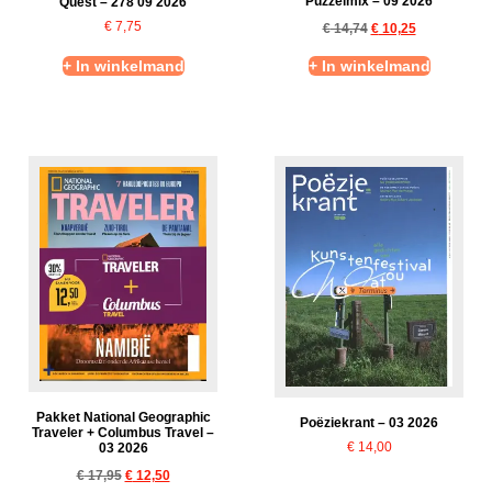
Puzzelmix – 09 2026
Quest – 278 09 2026
€
7,75
€
14,74
€
10,25
+ In winkelmand
+ In winkelmand
Pakket National Geographic
Poëziekrant – 03 2026
Traveler + Columbus Travel –
€
14,00
03 2026
€
17,95
€
12,50