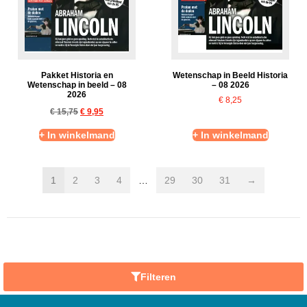
Pakket Historia en
Wetenschap in Beeld Historia
Wetenschap in beeld – 08
– 08 2026
2026
€
8,25
€
15,75
€
9,95
+ In winkelmand
+ In winkelmand
1
2
3
4
…
29
30
31
→
Filteren