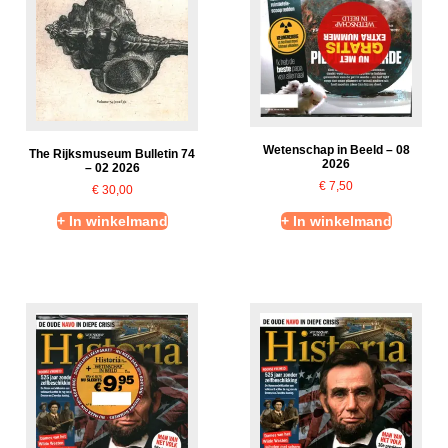
Wetenschap in Beeld – 08
The Rijksmuseum Bulletin 74
2026
– 02 2026
€
7,50
€
30,00
+ In winkelmand
+ In winkelmand