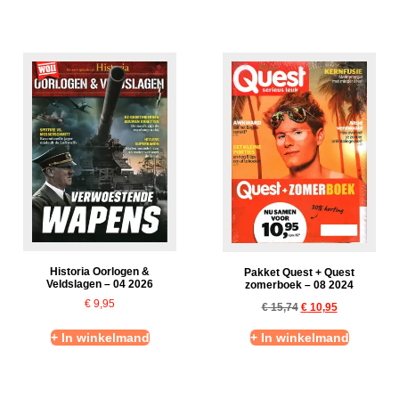
Historia Oorlogen &
Pakket Quest + Quest
Veldslagen – 04 2026
zomerboek – 08 2024
€
9,95
€
15,74
€
10,95
+ In winkelmand
+ In winkelmand