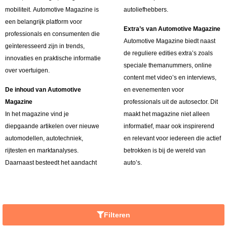
mobiliteit. Automotive Magazine is
autoliefhebbers.
een belangrijk platform voor
Extra’s van Automotive Magazine
professionals en consumenten die
Automotive Magazine biedt naast
geïnteresseerd zijn in trends,
de reguliere edities extra’s zoals
innovaties en praktische informatie
speciale themanummers, online
over voertuigen.
content met video’s en interviews,
De inhoud van Automotive
en evenementen voor
Magazine
professionals uit de autosector. Dit
In het magazine vind je
maakt het magazine niet alleen
diepgaande artikelen over nieuwe
informatief, maar ook inspirerend
automodellen, autotechniek,
en relevant voor iedereen die actief
rijtesten en marktanalyses.
betrokken is bij de wereld van
Daarnaast besteedt het aandacht
auto’s.
Filteren