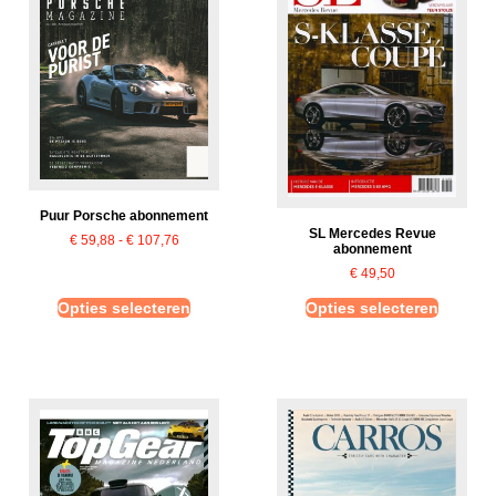
Puur Porsche abonnement
SL Mercedes Revue
€
59,88
-
€
107,76
abonnement
€
49,50
Opties selecteren
Opties selecteren