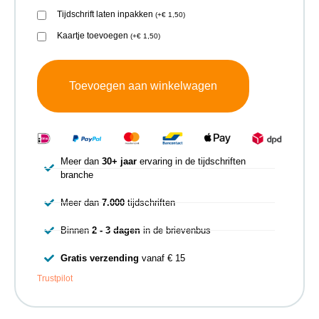
Tijdschrift laten inpakken
(
+
€
1,50
)
Kaartje toevoegen
(
+
€
1,50
)
Toevoegen aan winkelwagen
Meer dan
30+ jaar
ervaring in de tijdschriften
branche
Meer dan
7.000
tijdschriften
Binnen
2 - 3 dagen
in de brievenbus
Gratis verzending
vanaf € 15
Trustpilot