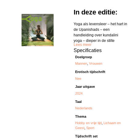
In deze editie:
Yoga als levensleer – het hart in
de Upanishads – een
handleiding over kundalini
yoga – dieper in de stilte
Lees meer
Specificaties
Doelgroep
Mannen
,
Vrouwen
Erotisch tijdschrift
Nee
Jaar uitgave
2024
Taal
Nederlands
Thema
Hobby en vrije tijd
,
Lichaam en
Geest
,
Sport
Tijdschrift set