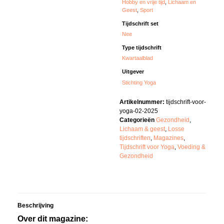
Hobby en vrije tijd
,
Lichaam en
Geest
,
Sport
Tijdschrift set
Nee
Type tijdschrift
Kwartaalblad
Uitgever
Stichting Yoga
Artikelnummer:
tijdschrift-voor-
yoga-02-2025
Categorieën
Gezondheid
,
Lichaam & geest
,
Losse
tijdschriften
,
Magazines
,
Tijdschrift voor Yoga
,
Voeding &
Gezondheid
Beschrijving
Over dit magazine: