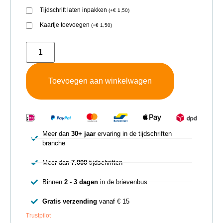
Tijdschrift laten inpakken
(
+
€
1,50
)
Kaartje toevoegen
(
+
€
1,50
)
Toevoegen aan winkelwagen
Meer dan
30+ jaar
ervaring in de tijdschriften
branche
Meer dan
7.000
tijdschriften
Binnen
2 - 3 dagen
in de brievenbus
Gratis verzending
vanaf € 15
Trustpilot