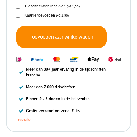
Tijdschrift laten inpakken
(
+
€
1,50
)
Kaartje toevoegen
(
+
€
1,50
)
Toevoegen aan winkelwagen
Meer dan
30+ jaar
ervaring in de tijdschriften
branche
Meer dan
7.000
tijdschriften
Binnen
2 - 3 dagen
in de brievenbus
Gratis verzending
vanaf € 15
Trustpilot