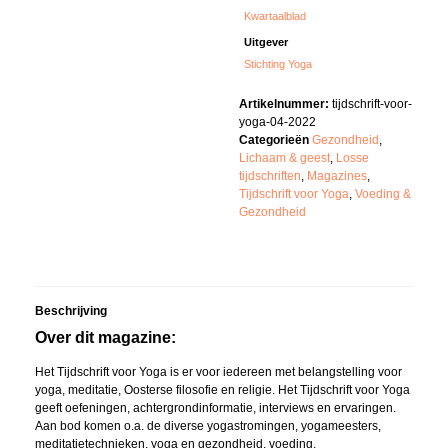
Kwartaalblad
Uitgever
Stichting Yoga
Artikelnummer:
tijdschrift-voor-
yoga-04-2022
Categorieën
Gezondheid
,
Lichaam & geest
,
Losse
tijdschriften
,
Magazines
,
Tijdschrift voor Yoga
,
Voeding &
Gezondheid
Beschrijving
Over dit magazine:
Het Tijdschrift voor Yoga is er voor iedereen met belangstelling voor
yoga, meditatie, Oosterse filosofie en religie. Het Tijdschrift voor Yoga
geeft oefeningen, achtergrondinformatie, interviews en ervaringen.
Aan bod komen o.a. de diverse yogastromingen, yogameesters,
meditatietechnieken, yoga en gezondheid, voeding,