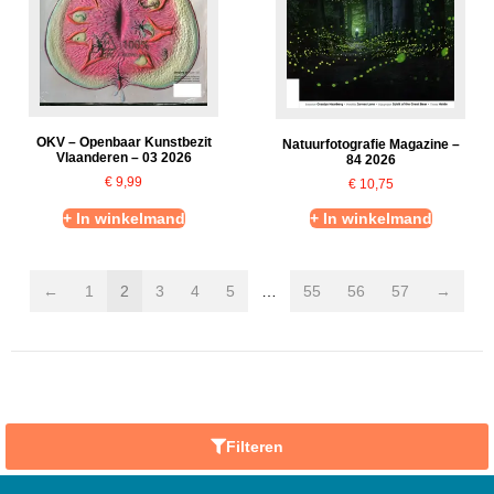
OKV – Openbaar Kunstbezit
Natuurfotografie Magazine –
Vlaanderen – 03 2026
84 2026
€
9,99
€
10,75
+ In winkelmand
+ In winkelmand
←
1
2
3
4
5
…
55
56
57
→
Filteren