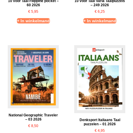
10 voor Taal Filippine pocket –
10 voor Taal Varia Taalpuzzels
60 2026
– 249 2026
€
5,95
€
6,25
+ In winkelmand
+ In winkelmand
National Geographic Traveler
– 03 2026
Denksport Italiaans Taal
puzzelen – 01 2026
€
8,50
€
4,95