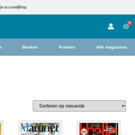
jn account
Blog
0
s
Boeken
Kranten
Alle magazines