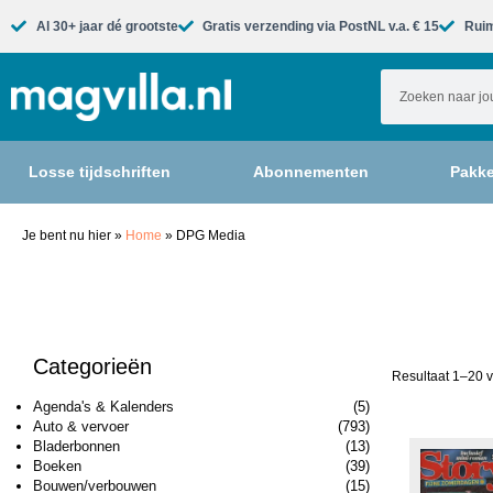
Al 30+ jaar dé grootste​
Gratis verzending via PostNL v.a. € 15
Ruim
Losse tijdschriften
Abonnementen
Pakke
Je bent nu hier
»
Home
»
DPG Media
Categorieën
Resultaat 1–20 v
Agenda's & Kalenders
(5)
Auto & vervoer
(793)
Bladerbonnen
(13)
Boeken
(39)
Bouwen/verbouwen
(15)