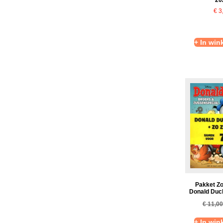
€
3
+ In wi
Pakket Zo
Donald Duc
€
11,00
+ In wi