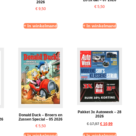
2026
€
5,50
€
9,50
+ In winkelmand
+ In winkelmand
Pakket 3x Autoweek – 28
Donald Duck – Broers en
2026
26
Zussen Special – 05 2026
€
17,97
€
10,99
€
5,50
+ In winkelmand
+ In winkelmand