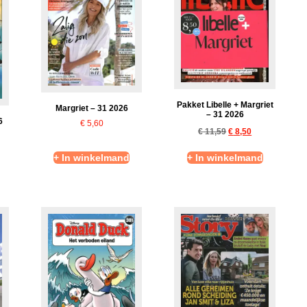
Pakket Libelle + Margriet
Margriet – 31 2026
– 31 2026
6
€
5,60
€
11,59
€
8,50
+ In winkelmand
+ In winkelmand