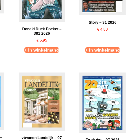
Story – 31 2026
Donald Duck Pocket –
€
4,80
381 2026
€
6,95
+ In winkelmand
+ In winkelmand
 –
vtwonen Landelijk – 07
Zo zit dat – 07 2026