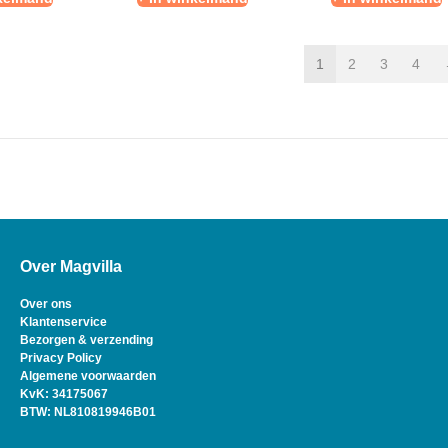
1
2
3
4
Over Magvilla
Over ons
Klantenservice
Bezorgen & verzending
Privacy Policy
Algemene voorwaarden
KvK: 34175067
BTW: NL810819946B01