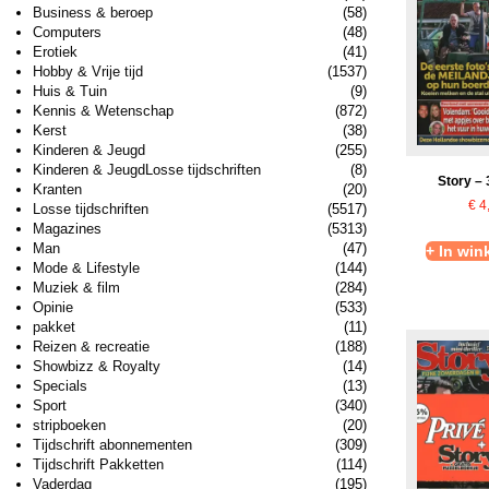
Business & beroep
(58)
Computers
(48)
Erotiek
(41)
Hobby & Vrije tijd
(1537)
Huis & Tuin
(9)
Kennis & Wetenschap
(872)
Kerst
(38)
Kinderen & Jeugd
(255)
Kinderen & JeugdLosse tijdschriften
(8)
Story –
Kranten
(20)
€
4
Losse tijdschriften
(5517)
Magazines
(5313)
Man
(47)
+ In wi
Mode & Lifestyle
(144)
Muziek & film
(284)
Opinie
(533)
pakket
(11)
Reizen & recreatie
(188)
Showbizz & Royalty
(14)
Specials
(13)
Sport
(340)
stripboeken
(20)
Tijdschrift abonnementen
(309)
Tijdschrift Pakketten
(114)
Vaderdag
(195)