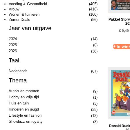
Voeding & Gezondheid
(405)
Vrouw
(416)
Wonen & tuinieren
(160)
Zomer Deals
(86)
Pakket Story
20
Jaar van uitgave
€
9,49
2024
(14)
2025
(6)
+ In wi
2026
(38)
Taal
Nederlands
(67)
Thema
Auto's en motoren
(9)
Hobby en vrije tijd
(1)
Huis en tuin
(3)
Kinderen en jeugd
(38)
Lifestyle en fashion
(13)
Showbizz en royalty
(3)
Donald Duck
20