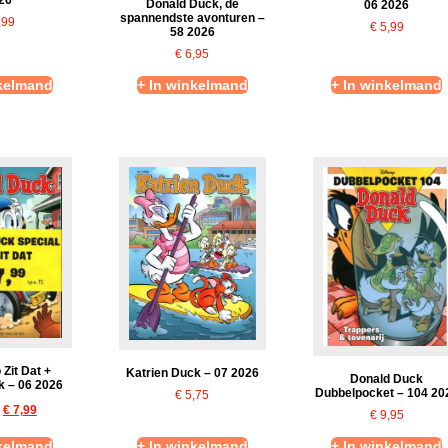
Donald Duck, de
06 2026
spannendste avonturen –
,99
€
5,99
58 2026
€
6,95
nkelmand
+ In winkelmand
+ In winkelmand
 Zit Dat +
Katrien Duck – 07 2026
Donald Duck
k – 06 2026
Dubbelpocket – 104 20
€
5,75
€
7,99
€
9,95
nkelmand
+ In winkelmand
+ In winkelmand