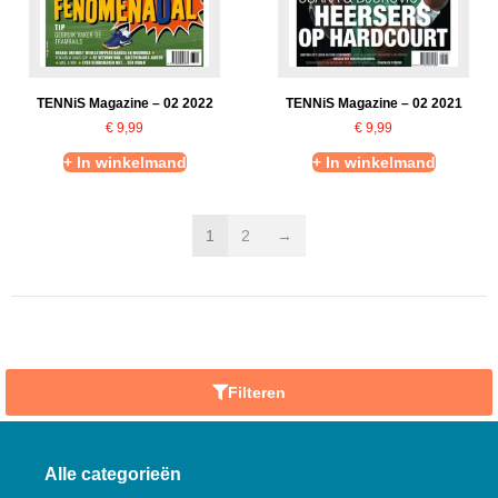
TENNiS Magazine – 02 2022
TENNiS Magazine – 02 2021
€
9,99
€
9,99
+ In winkelmand
+ In winkelmand
1
2
→
Filteren
Alle categorieën