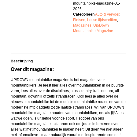
mountainbike-magazine-01-
2026
Categorieën
Auto & vervoer
,
Fietsen
,
Losse tijdschriften
,
Magazines
,
Up/Down
Mountainbike Magazine
Beschrijving
Over dit magazine:
UP/DOWN mountainbike magazine is hét magazine voor
mountainbikers. Je leest hier alles over mountainbiken in de puurste
vorm, lees alles over de disciplines, crosscountry, trail, enduro, all
mountain, downhill of zelfs strandracen. Ook lees je alles over de
nieuwste mountainbike tot de mooiste mountainbike routes en van de
modernste mtb gadgets tot de laatste strandraces. Wij van UPDOWN
mountainbike magazine houden van mountainbiken, net als jij! Alles
wat we doen, is uit liefde voor de sport. Het doel van ons
mountainbike magazine is daarom ook om jou te informeren over
alles wat met mountainbiken te maken heeft. Dit doen we niet alleen
met informatieve-, maar natuurlijk vooral met inspirerende content!