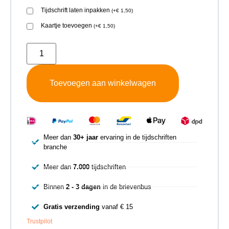
Tijdschrift laten inpakken
(
+
€
1,50
)
Kaartje toevoegen
(
+
€
1,50
)
Toevoegen aan winkelwagen
Meer dan
30+ jaar
ervaring in de tijdschriften
branche
Meer dan
7.000
tijdschriften
Binnen
2 - 3 dagen
in de brievenbus
Gratis verzending
vanaf € 15
Trustpilot