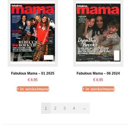
Fabulous Mama – 01 2025
Fabulous Mama – 06 2024
€
6,95
€
6,95
+ In winkelmand
+ In winkelmand
1
2
3
4
→