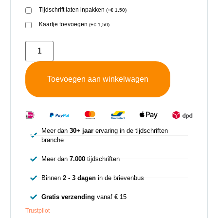
Tijdschrift laten inpakken
(
+
€
1,50
)
Kaartje toevoegen
(
+
€
1,50
)
Toevoegen aan winkelwagen
Meer dan
30+ jaar
ervaring in de tijdschriften
branche
Meer dan
7.000
tijdschriften
Binnen
2 - 3 dagen
in de brievenbus
Gratis verzending
vanaf € 15
Trustpilot