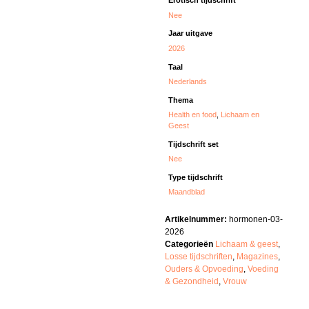
Erotisch tijdschrift
Nee
Jaar uitgave
2026
Taal
Nederlands
Thema
Health en food
,
Lichaam en
Geest
Tijdschrift set
Nee
Type tijdschrift
Maandblad
Artikelnummer:
hormonen-03-
2026
Categorieën
Lichaam & geest
,
Losse tijdschriften
,
Magazines
,
Ouders & Opvoeding
,
Voeding
& Gezondheid
,
Vrouw