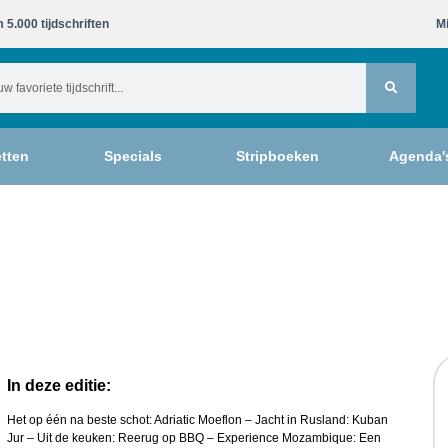
 5.000 tijdschriften​
Mi
tten
Specials
Stripboeken
Agenda'
In deze editie:
Het op één na beste schot: Adriatic Moeflon – Jacht in Rusland: Kuban
Jur – Uit de keuken: Reerug op BBQ – Experience Mozambique: Een