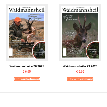
Waidmannsheil – 76 2025
Waidmannsheil – 73 2024
€
6,95
€
6,95
+ In winkelmand
+ In winkelmand