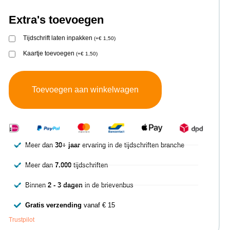
Extra's toevoegen
Tijdschrift laten inpakken
(
+
€
1,50
)
Kaartje toevoegen
(
+
€
1,50
)
Toevoegen aan winkelwagen
Meer dan
30+ jaar
ervaring in de tijdschriften branche
Meer dan
7.000
tijdschriften
Binnen
2 - 3 dagen
in de brievenbus
Gratis verzending
vanaf € 15
Trustpilot