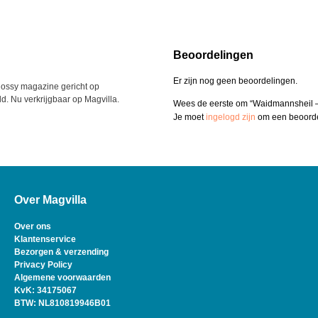
Beoordelingen
Er zijn nog geen beoordelingen.
 glossy magazine gericht op
d. Nu verkrijgbaar op Magvilla.
Wees de eerste om “Waidmannsheil –
Je moet
ingelogd zijn
om een beoordel
Over Magvilla
Over ons
Klantenservice
Bezorgen & verzending
Privacy Policy
Algemene voorwaarden
KvK: 34175067
BTW: NL810819946B01