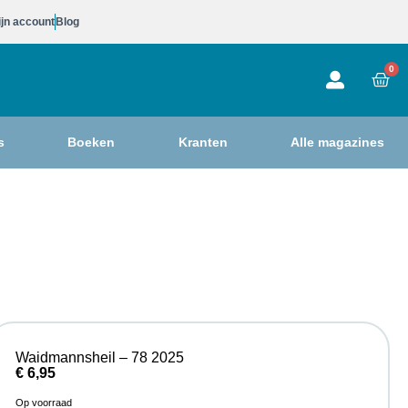
jn account
Blog
0
s
Boeken
Kranten
Alle magazines
Waidmannsheil – 78 2025
€
6,95
Op voorraad