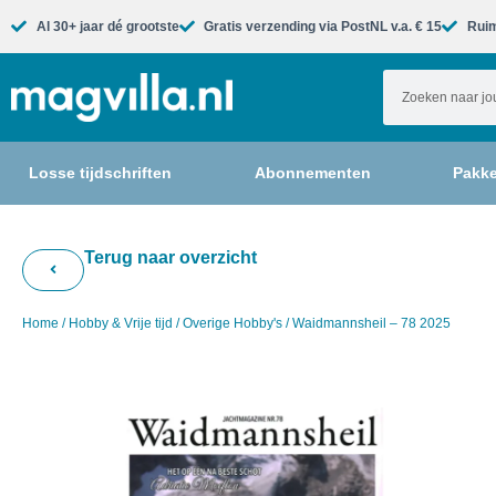
Al 30+ jaar dé grootste​
Gratis verzending via PostNL v.a. € 15
Ruim
Losse tijdschriften
Abonnementen
Pakke
Terug naar overzicht
Home
/
Hobby & Vrije tijd
/
Overige Hobby's
/ Waidmannsheil – 78 2025