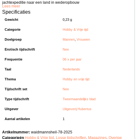
jachtexpeditie naar een land in wederopbouw
Lees meer
Specificaties
Gewicht
0,23 g
Categorie
Hobby & Vrije tijd
Doelgroep
Mannen
,
Vrouwen
Erotisch tijdschrift
Nee
Frequentie
06 x per jaar
Taal
Nederlands
Thema
Hobby en vrije tijd
Tijdschrift set
Nee
Type tijdschrift
Tweemaandelijks blad
Uitgever
Uitgeverij Hubertus
Aantal artikelen
1
Artikelnummer:
waidmannsheil-78-2025
Categorieën
Hobby & Vrije tijd
,
Losse tijdschriften
,
Magazines
,
Overige