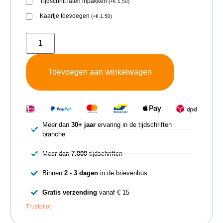
Tijdschrift laten inpakken
(
+
€
1,50
)
Kaartje toevoegen
(
+
€
1,50
)
Toevoegen aan winkelwagen
Meer dan
30+ jaar
ervaring in de tijdschriften
branche
Meer dan
7.000
tijdschriften
Binnen
2 - 3 dagen
in de brievenbus
Gratis verzending
vanaf € 15
Trustpilot