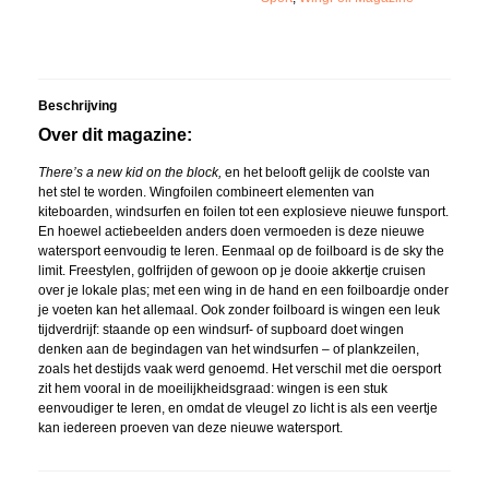
Beschrijving
Over dit magazine:
There’s a new kid on the block,
en het belooft gelijk de coolste van
het stel te worden. Wingfoilen combineert elementen van
kiteboarden, windsurfen en foilen tot een explosieve nieuwe funsport.
En hoewel actiebeelden anders doen vermoeden is deze nieuwe
watersport eenvoudig te leren. Eenmaal op de foilboard is de sky the
limit. Freestylen, golfrijden of gewoon op je dooie akkertje cruisen
over je lokale plas; met een wing in de hand en een foilboardje onder
je voeten kan het allemaal. Ook zonder foilboard is wingen een leuk
tijdverdrijf: staande op een windsurf- of supboard doet wingen
denken aan de begindagen van het windsurfen – of plankzeilen,
zoals het destijds vaak werd genoemd. Het verschil met die oersport
zit hem vooral in de moeilijkheidsgraad: wingen is een stuk
eenvoudiger te leren, en omdat de vleugel zo licht is als een veertje
kan iedereen proeven van deze nieuwe watersport.