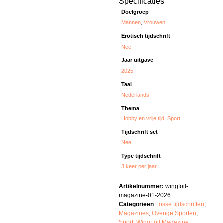
Specificaties
Doelgroep
Mannen
,
Vrouwen
Erotisch tijdschrift
Nee
Jaar uitgave
2025
Taal
Nederlands
Thema
Hobby en vrije tijd
,
Sport
Tijdschrift set
Nee
Type tijdschrift
3 keer per jaar
Artikelnummer:
wingfoil-
magazine-01-2026
Categorieën
Losse tijdschriften
,
Magazines
,
Overige Sporten
,
Sport
,
WingFoil Magazine