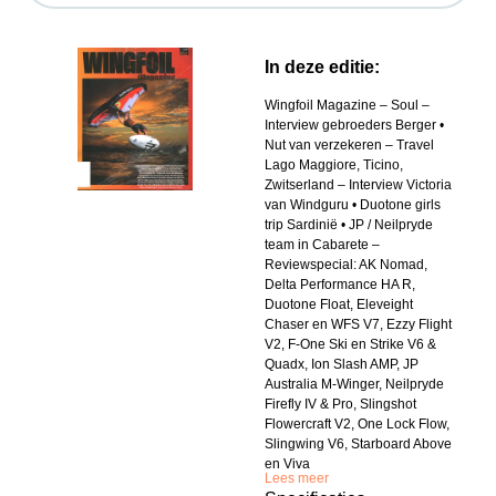
In deze editie:
Wingfoil Magazine – Soul –
Interview gebroeders Berger •
Nut van verzekeren – Travel
Lago Maggiore, Ticino,
Zwitserland – Interview Victoria
van Windguru • Duotone girls
trip Sardinië • JP / Neilpryde
team in Cabarete –
Reviewspecial: AK Nomad,
Delta Performance HA R,
Duotone Float, Eleveight
Chaser en WFS V7, Ezzy Flight
V2, F-One Ski en Strike V6 &
Quadx, Ion Slash AMP, JP
Australia M-Winger, Neilpryde
Firefly IV & Pro, Slingshot
Flowercraft V2, One Lock Flow,
Slingwing V6, Starboard Above
en Viva
Lees meer