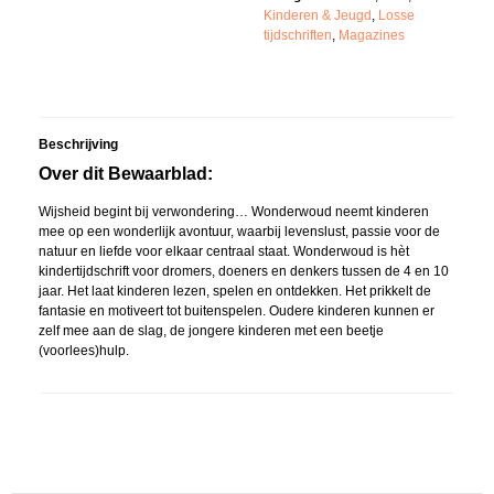
Kinderen & Jeugd
,
Losse
tijdschriften
,
Magazines
Beschrijving
Over dit Bewaarblad:
Wijsheid begint bij verwondering… Wonderwoud neemt kinderen
mee op een wonderlijk avontuur, waarbij levenslust, passie voor de
natuur en liefde voor elkaar centraal staat.
Wonderwoud
is hèt
kindertijdschrift voor dromers, doeners en denkers tussen de 4 en 10
jaar. Het laat kinderen lezen, spelen en ontdekken. Het prikkelt de
fantasie en motiveert tot buitenspelen.
Oudere kinderen kunnen er
zelf mee aan de slag, de jongere kinderen met een beetje
(voorlees)hulp.