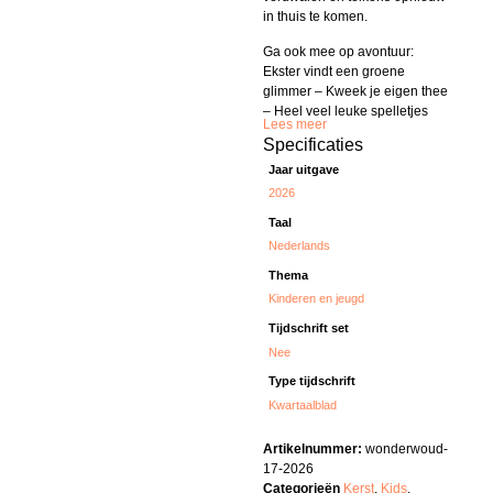
in thuis te komen.
Ga ook mee op avontuur:
Ekster vindt een groene
glimmer – Kweek je eigen thee
– Heel veel leuke spelletjes
Lees meer
Specificaties
Jaar uitgave
2026
Taal
Nederlands
Thema
Kinderen en jeugd
Tijdschrift set
Nee
Type tijdschrift
Kwartaalblad
Artikelnummer:
wonderwoud-
17-2026
Categorieën
Kerst
,
Kids
,