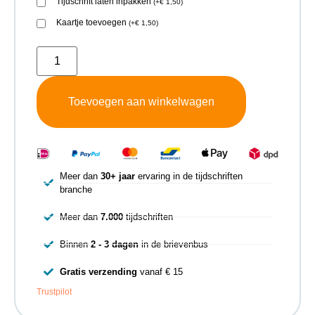
Tijdschrift laten inpakken
(
+
€
1,50
)
Kaartje toevoegen
(
+
€
1,50
)
Toevoegen aan winkelwagen
Meer dan
30+ jaar
ervaring in de tijdschriften
branche
Meer dan
7.000
tijdschriften
Binnen
2 - 3 dagen
in de brievenbus
Gratis verzending
vanaf € 15
Trustpilot