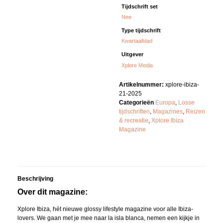
Tijdschrift set
Nee
Type tijdschrift
Kwartaalblad
Uitgever
Xplore Media
Artikelnummer:
xplore-ibiza-
21-2025
Categorieën
Europa
,
Losse
tijdschriften
,
Magazines
,
Reizen
& recreatie
,
Xplore Ibiza
Magazine
Beschrijving
Over dit magazine:
Xplore Ibiza, hét nieuwe glossy lifestyle magazine voor alle Ibiza-
lovers. We gaan met je mee naar la isla blanca, nemen een kijkje in