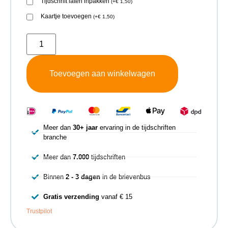
Tijdschrift laten inpakken
(
+
€
1,50
)
Kaartje toevoegen
(
+
€
1,50
)
Toevoegen aan winkelwagen
Meer dan
30+ jaar
ervaring in de tijdschriften
branche
Meer dan
7.000
tijdschriften
Binnen
2 - 3 dagen
in de brievenbus
Gratis verzending
vanaf € 15
Trustpilot