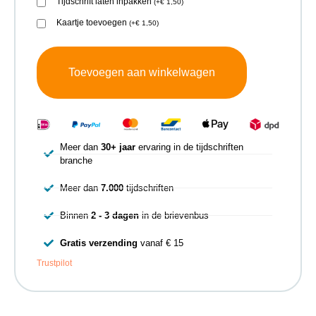
Tijdschrift laten inpakken
(
+
€
1,50
)
Kaartje toevoegen
(
+
€
1,50
)
Toevoegen aan winkelwagen
Meer dan
30+ jaar
ervaring in de tijdschriften
branche
Meer dan
7.000
tijdschriften
Binnen
2 - 3 dagen
in de brievenbus
Gratis verzending
vanaf € 15
Trustpilot